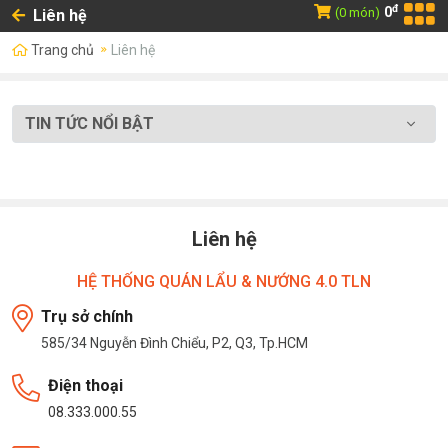
đ
0
(0 món)
Liên hệ
Trang chủ
Liên hệ
TIN TỨC NỔI BẬT
Liên hệ
HỆ THỐNG QUÁN LẨU & NƯỚNG 4.0 TLN
Trụ sở chính
585/34 Nguyễn Đình Chiểu, P2, Q3, Tp.HCM
Điện thoại
08.333.000.55