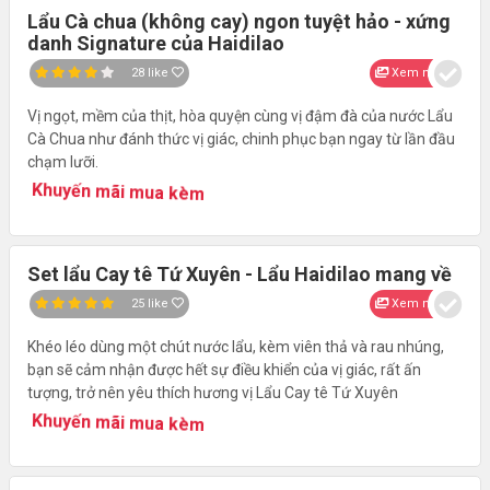
Lẩu Cà chua (không cay) ngon tuyệt hảo - xứng
danh Signature của Haidilao
28
like
Xem nhanh
Vị ngọt, mềm của thịt, hòa quyện cùng vị đậm đà của nước Lẩu
Cà Chua như đánh thức vị giác, chinh phục bạn ngay từ lần đầu
chạm lưỡi.
Khuyến mãi mua kèm
Set lẩu Cay tê Tứ Xuyên - Lẩu Haidilao mang về
25
like
Xem nhanh
Khéo léo dùng một chút nước lẩu, kèm viên thả và rau nhúng,
bạn sẽ cảm nhận được hết sự điều khiển của vị giác, rất ấn
tượng, trở nên yêu thích hương vị Lẩu Cay tê Tứ Xuyên
Khuyến mãi mua kèm