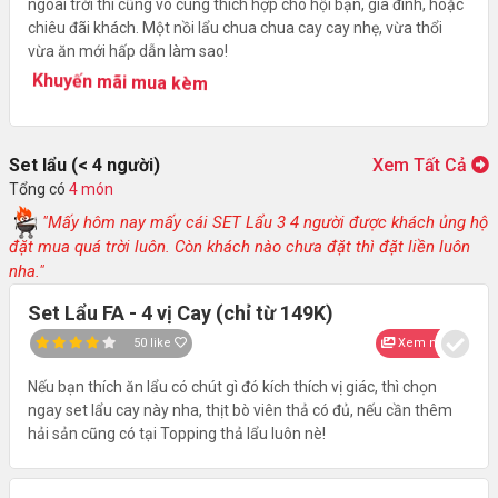
ngoài trời thì cũng vô cùng thích hợp cho hội bạn, gia đình, hoặc
chiêu đãi khách. Một nồi lẩu chua chua cay cay nhẹ, vừa thổi
vừa ăn mới hấp dẫn làm sao!
Khuyến mãi mua kèm
Set lẩu (< 4 người)
Xem Tất Cả
Tổng có
4 món
"Mấy hôm nay mấy cái SET Lẩu 3 4 người được khách ủng hộ
đặt mua quá trời luôn. Còn khách nào chưa đặt thì đặt liền luôn
nha."
Set Lẩu FA - 4 vị Cay (chỉ từ 149K)
50
like
Xem nhanh
Nếu bạn thích ăn lẩu có chút gì đó kích thích vị giác, thì chọn
ngay set lẩu cay này nha, thịt bò viên thả có đủ, nếu cần thêm
hải sản cũng có tại Topping thả lẩu luôn nè!