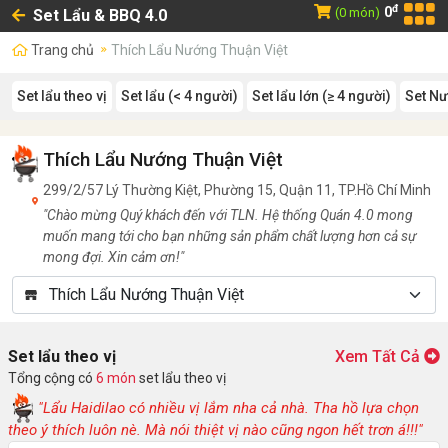
đ
0
(0 món)
Set Lẩu & BBQ 4.0
Trang chủ
Thích Lẩu Nướng Thuận Việt
Set lẩu theo vị
Set lẩu (< 4 người)
Set lẩu lớn (≥ 4 người)
Set Nư
Thích Lẩu Nướng Thuận Việt
299/2/57 Lý Thường Kiệt, Phường 15, Quận 11, TP.Hồ Chí Minh
"Chào mừng Quý khách đến với TLN. Hệ thống Quán 4.0 mong
muốn mang tới cho bạn những sản phẩm chất lượng hơn cả sự
mong đợi. Xin cảm ơn!"
Set lẩu theo vị
Xem Tất Cả
Tổng cộng có
6 món
set lẩu theo vị
"Lẩu Haidilao có nhiều vị lắm nha cả nhà. Tha hồ lựa chọn
theo ý thích luôn nè. Mà nói thiệt vị nào cũng ngon hết trơn á!!!"