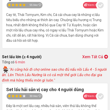
55
like
Xem nhanh
Cay tê, Thái Tomyum, Kim chi, Cá cải chua cay là những vị lẩu
tiêu biểu cho những ai thích ăn cay. Chuộng lẩu hương vị Trung
hoa, nhất định không thể bỏ qua Cay tê Tứ Xuyên, hoặc cần
một nồi lẩu chua cay nhẹ, có ngay vị lẩu Thái Tomyum hoặc Kim
chi, rất dễ ăn, rất hài lòng. Vị Cá cải chua, bạn dùng chung với
đầu cá hồi sẽ rất hợp.
Set lẩu lớn (≥ 4 người)
Xem Tất Cả
Tổng có
6 món
"Ai cũng hỏi đi chợ online sao cho đủ nấu nồi Lẩu 4 - 5 người
ăn. Lên Thích Lẩu Nướng là có cả một thế giới Lẩu cho đại gia
đình mà hỏng thiếu món gì luôn."
Set lẩu hải sản vị cay cho 4 người dùng
30
like
Xem nhanh
Đây là một set lẩu cay, nhiều hải sản, viên thả lẩu không thể