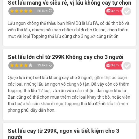
Set lẩu mang về siêu rẻ, vị lẩu không cay tự chọn
56
like
Xem nhanh
Lẩu ngon không thể thiếu bạn hiền! Dù là lẩu FA, có đủ thịt bò và
viên thả lẩu, nhưng nếu bạn chăm chỉ đi chợ Online, chọn thêm
một vài loại Topping thả lẩu dùng cho 3 người cũng rất ổn.
Set lẩu lớn chỉ từ 299K Không cay cho 3 người
19
like
Xem nhanh
Quẹo lựa một set lẩu không cay cho 3 người, gồm thịt bò cuộn
các loại, nhúng lẩu ăn ngon vô cùng vô tận. Đã vậy còn có thêm
topping thả lẩu 12 loại, vừa ăn vừa cảm nhận, dai ngon khó tả.
Bạn cũng có thể chọn mua thêm các loại khay thịt bò, hoặc viên
thả hoặc hải sản khác ở mục Topping thả lẩu để nồi lẩu trở nên
phong phú, đầy đặn hơn.
Set lẩu cay từ 299K, ngon và tiết kiệm cho 3
người