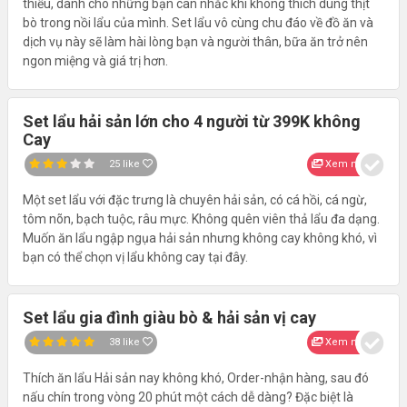
thiếu, dành cho những bạn cân nhắc khi không thích dùng thịt
bò trong nồi lẩu của mình. Set lẩu vô cùng chu đáo về đồ ăn và
dịch vụ này sẽ làm hài lòng bạn và người thân, bữa ăn trở nên
ngon miệng và giá trị hơn.
Set lẩu hải sản lớn cho 4 người từ 399K không
Cay
25
like
Xem nhanh
Một set lẩu với đặc trưng là chuyên hải sản, có cá hồi, cá ngừ,
tôm nõn, bạch tuộc, râu mực. Không quên viên thả lẩu đa dạng.
Muốn ăn lẩu ngập ngụa hải sản nhưng không cay không khó, vì
bạn có thể chọn vị lẩu không cay tại đây.
Set lẩu gia đình giàu bò & hải sản vị cay
38
like
Xem nhanh
Thích ăn lẩu Hải sản nay không khó, Order-nhận hàng, sau đó
nấu chín trong vòng 20 phút một cách dễ dàng? Đặc biệt là