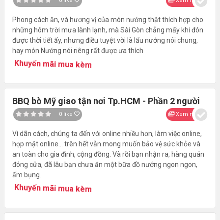
0
like
Xem nhanh
Phong cách ăn, và hương vị của món nướng thật thích hợp cho
những hôm trời mưa lành lạnh, mà Sài Gòn chẳng mấy khi đón
được thời tiết ấy, nhưng điều tuyệt vời là lẩu nướng nói chung,
hay món Nướng nói riêng rất được ưa thích
Khuyến mãi mua kèm
BBQ bò Mỹ giao tận nơi Tp.HCM - Phần 2 người
0
like
Xem nhanh
Vì dãn cách, chúng ta đến với online nhiều hơn, làm việc online,
họp mặt online... trên hết vẫn mong muốn bảo vệ sức khỏe và
an toàn cho gia đình, cộng đồng. Và rồi bạn nhận ra, hàng quán
đóng cửa, đã lâu bạn chưa ăn một bữa đồ nướng ngon ngon,
ấm bụng.
Khuyến mãi mua kèm