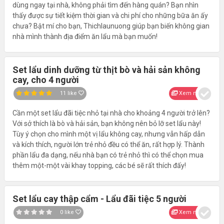
dùng ngay tại nhà, không phải tìm đến hàng quán? Bạn nhìn
thấy được sự tiết kiệm thời gian và chi phí cho những bữa ăn ấy
chưa? Bật mí cho bạn, Thichlaunuong giúp bạn biến không gian
nhà mình thành địa điểm ăn lẩu mà bạn muốn!
Set lẩu dinh dưỡng từ thịt bò và hải sản không
cay, cho 4 người
11
like
Xem nhanh
Cần một set lẩu đãi tiệc nhỏ tại nhà cho khoảng 4 người trở lên?
Với sở thích là bò và hải sản, bạn không nên bỏ lỡ set lẩu này!
Tùy ý chọn cho mình một vị lẩu không cay, nhưng vẫn hấp dẫn
và kích thích, người lớn trẻ nhỏ đều có thể ăn, rất hợp lý. Thành
phần lẩu đa dạng, nếu nhà bạn có trẻ nhỏ thì có thể chọn mua
thêm một-một vài khay topping, các bé sẽ rất thích đấy!
Set lẩu cay thập cẩm - Lẩu đãi tiệc 5 người
0
like
Xem nhanh