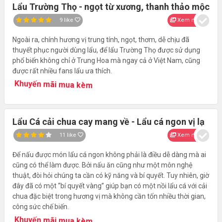
Lẩu Trường Thọ - ngọt từ xương, thanh thảo mộc
9
like
Xem nhanh
Ngoài ra, chính hương vị trung tính, ngọt, thơm, dễ chịu đã
thuyết phục người dùng lẩu, để lẩu Trường Thọ được sử dụng
phổ biến không chỉ ở Trung Hoa mà ngay cả ở Việt Nam, cũng
được rất nhiều fans lẩu ưa thích.
Khuyến mãi mua kèm
Lẩu Cá cải chua cay mang về - Lẩu cá ngon vị lạ
11
like
Xem nhanh
Để nấu được món lẩu cá ngon không phải là điều dễ dàng mà ai
cũng có thể làm được. Bởi nấu ăn cũng như một môn nghệ
thuật, đòi hỏi chúng ta cần có kỹ năng và bí quyết. Tuy nhiên, giờ
đây đã có một “bí quyết vàng” giúp bạn có một nồi lẩu cá với cải
chua đặc biệt trong hương vị mà không cần tốn nhiều thời gian,
công sức chế biến.
Khuyến mãi mua kèm