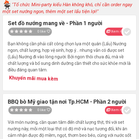
"Tổ chức Mini-party kiểu Hàn không khó, chỉ cần order ngay
một set nướng ngon, thêm một set lẩu tiện lợi!"
Set đồ nướng mang về - Phần 1 người
0
like
Xem nhanh
Bạn không cần phải cất công chọn lựa một quán (Lẩu) Nướng
ngon, chất lượng, hợp vệ sinh, hợp ý... nhưng vẫn có được set
(Lẩu) Nướng đi vào lòng người. Bởi ngon thôi chưa đủ, mà về
chất lượng và bổ sung dinh dưỡng cần thiết cho sức khỏe mới là
điều đáng quan tâm.
Khuyến mãi mua kèm
BBQ bò Mỹ giao tận nơi Tp.HCM - Phần 2 người
0
like
Xem nhanh
Với món nướng, cần quan tâm đến chất lượng thịt, thì với set
nướng này, mỗi một loại thịt có độ mỡ và nạc tương đối, khi ăn
cảm nhận được độ mềm, ngọt, thơm beo béo, cùng với nước sốt