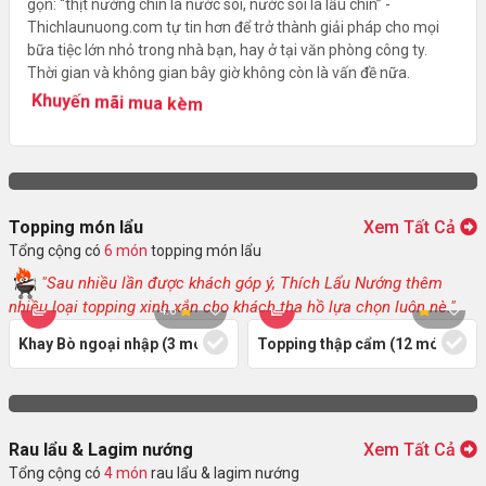
gọn: “thịt nướng chín là nước sôi, nước sôi là lẩu chín” -
Thichlaunuong.com tự tin hơn để trở thành giải pháp cho mọi
bữa tiệc lớn nhỏ trong nhà bạn, hay ở tại văn phòng công ty.
Thời gian và không gian bây giờ không còn là vấn đề nữa.
Khuyến mãi mua kèm
Topping món lẩu
Xem Tất Cả
Tổng cộng có
6 món
topping món lẩu
"Sau nhiều lần được khách góp ý, Thích Lẩu Nướng thêm
nhiều loại topping xinh xắn cho khách tha hồ lựa chọn luôn nè."
4.0
Khay Bò ngoại nhập (3 món)
Topping thập cẩm (12 món)
Rau lẩu & Lagim nướng
Xem Tất Cả
Tổng cộng có
4 món
rau lẩu & lagim nướng