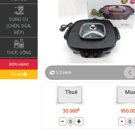
DỤNG CỤ
(CHÉN, ĐŨA,
BẾP)
THỨC UỐNG
ĐƠN HÀNG
1/3
Hình
Chi tiết
Thuê
Mu
đ
30.000
950.0
-
+
-