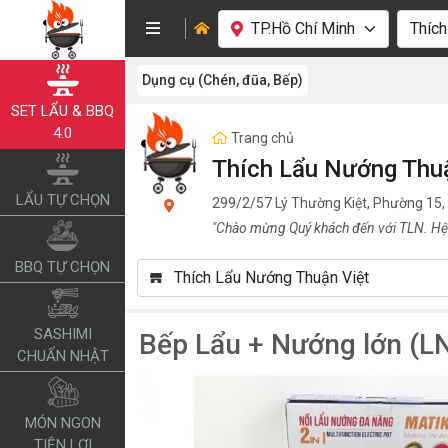
Dụng cụ (Chén, đũa, Bếp)
SET LẨU & BBQ
4.0
Trang chủ
Thích Lẩu Nướng Thu
LẨU TỰ CHỌN
299/2/57 Lý Thường Kiệt, Phường 15,
"Chào mừng Quý khách đến với TLN. Hệ
BBQ TỰ CHỌN
SASHIMI
Bếp Lẩu + Nướng lớn (L
CHUẨN NHẬT
MÓN NGON
TIỆN LỢI