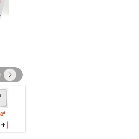
a
đ
00
+