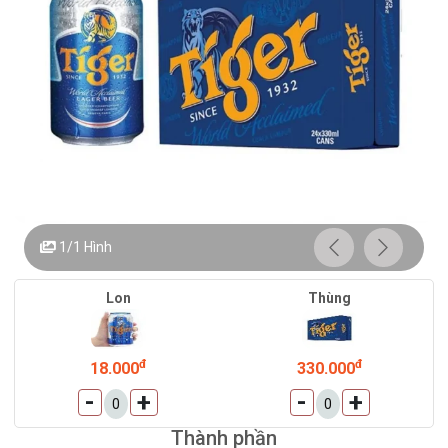
1/1
Hình
Lon
Thùng
đ
đ
18.000
330.000
-
+
-
+
Thành phần