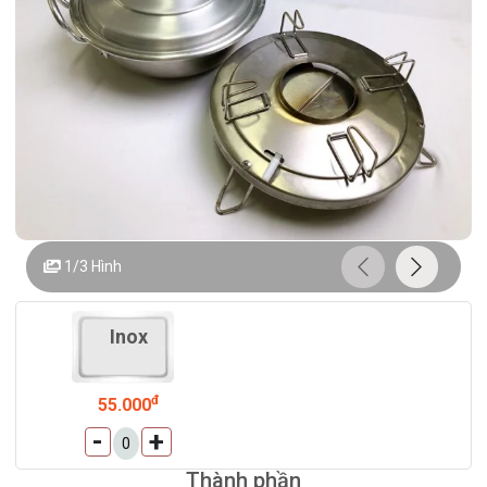
1/3
Hình
Inox
đ
55.000
-
+
Thành phần