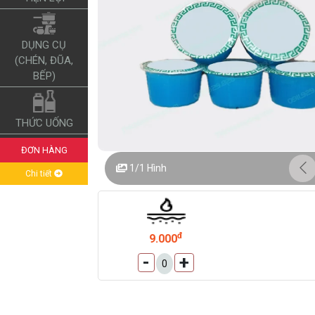
DỤNG CỤ
(CHÉN, ĐŨA,
BẾP)
THỨC UỐNG
ĐƠN HÀNG
1/1
Hình
Chi tiết
đ
9.000
-
+