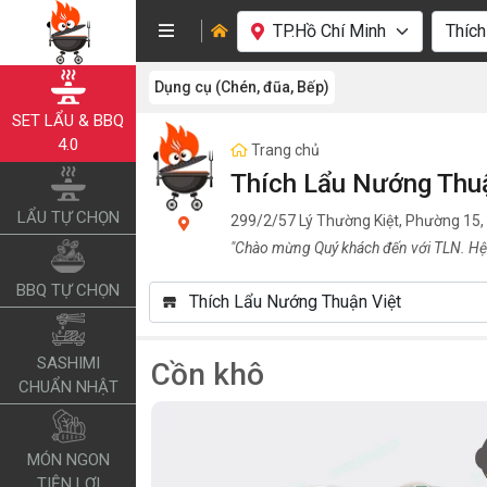
Dụng cụ (Chén, đũa, Bếp)
SET LẨU & BBQ
4.0
Trang chủ
Thích Lẩu Nướng Thu
LẨU TỰ CHỌN
299/2/57 Lý Thường Kiệt, Phường 15,
"Chào mừng Quý khách đến với TLN. Hệ
BBQ TỰ CHỌN
SASHIMI
Cồn khô
CHUẨN NHẬT
MÓN NGON
TIỆN LỢI