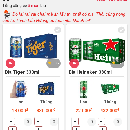
Tổng cộng có
3 món
bia
"Đô lai rai vài chai mà ăn lẩu thì phải có bia. Thôi cũng hỏng
cần lo, Thích Lẩu Nướng có luôn nha khách ới!"
Bia Tiger 330ml
Bia Heineken 330ml
Lon
Thùng
Lon
Thùng
đ
đ
đ
đ
18.000
330.000
22.000
432.000
-
-
-
-
+
+
+
+