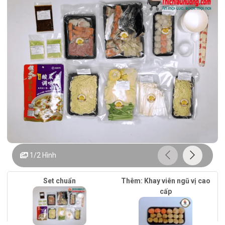
1/2
Hình
Set chuẩn
Thêm: Khay viên ngũ vị cao
cấp