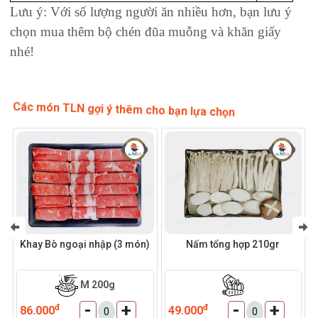
Lưu ý: Với số lượng người ăn nhiều hơn, bạn lưu ý
chọn mua thêm bộ chén đũa muỗng và khăn giấy
nhé!
Các món TLN gợi ý thêm cho bạn lựa chọn
Khay Bò ngoại nhập (3 món)
Nấm tổng hợp 210gr
M
200g
-
+
-
+
đ
đ
86.000
49.000