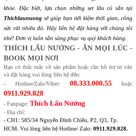
khỏe. Đặc biệt, lựa chọn những set lẩu có sẵn tại 
Thichlaunuong 
sẽ giúp bạn tiết kiệm thời gian, công 
sức rất nhiều đó. Hãy liên hệ đặt hàng với chúng tôi 
nhé! Đơn vị luôn sẵn sàng phục vụ quý khách hàng. 
THÍCH LẨU NƯỚNG - ĂN MỌI LÚC - 
BOOK MỌI NƠI
Bạn có thắc mắc về sản phẩm hoặc cần hỗ trợ tư vấn 
và đặt hàng vui lòng liên hệ đến:
08.333.000.55
- Hotline/Zalo/Viber: 
 hoặc 
0911.929.828
Thích Lẩu Nướng
- Fanpage: 
- Địa chỉ: 
- CH1: 585/34 Nguyễn Đình Chiểu, P2, Q3, Tp. 
HCM. 
Vui lòng liên hệ 
Hotline/ Zalo: 
0911.929.828.