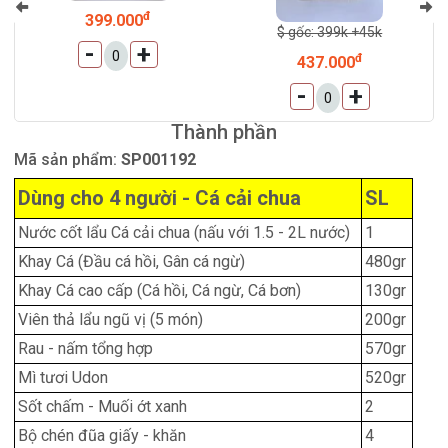
đ
399.000
$ gốc: 399k +45k
-
+
đ
437.000
-
+
Thành phần
Mã sản phẩm:
SP001192
Dùng cho 4 người - Cá cải chua
SL
Nước cốt lẩu Cá cải chua (nấu với 1.5 - 2L nước)
1
Khay Cá (Đầu cá hồi, Gân cá ngừ)
480gr
Khay Cá cao cấp (Cá hồi, Cá ngừ, Cá bơn)
130gr
Viên thả lẩu ngũ vị (5 món)
200gr
Rau - nấm tổng hợp
570gr
Mì tươi Udon
520gr
Sốt chấm - Muối ớt xanh
2
Bộ chén đũa giấy - khăn
4