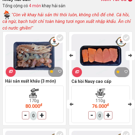
Tổng cộng có
4 món
khay hải sản
"Còn về khay hải sản thì thôi luôn, không chỗ để chê. Cá hồi,
cá ngừ, bạch tuột chỉ toàn hàng tươi ngon xuất nhập khẩu. Ăn chỉ
có nước ghiền!"
Hải sản xuất khẩu (3 món)
Cá hồi Nauy cao cấp
M
M
170g
110g
đ
đ
80.000
76.000
-
+
-
+