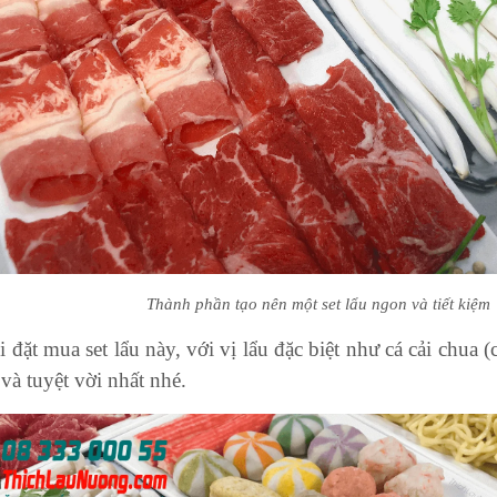
Th
ành phần tạo nên một set lẩu ngon và tiết kiệm
đặt mua set lẩu này, với vị lẩu đặc biệt như cá cải chua (
và tuyệt vời nhất nhé.