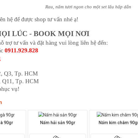
Rau, nấm tươi ngon cho một set lẩu hấp dẫn
ên hệ để được shop tư vấn nhé ạ!
ỌI LÚC - BOOK MỌI NƠI
 trợ tư vấn và đặt hàng vui lòng liên hệ đến:
c 
0911.929.828
g
2, Q3, Tp. HCM
5, Q11, Tp. HCM
phục vụ!
n
à 90gr
Nấm hải sản 90gr
Nấm kim châm 90g