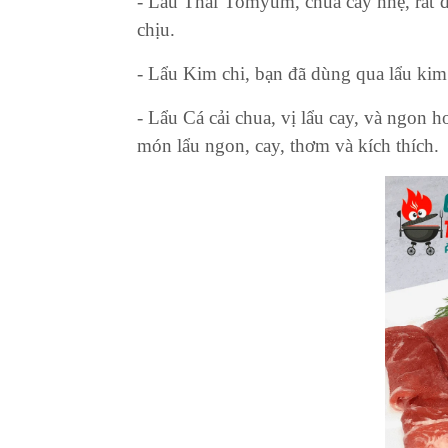
- Lẩu Thái Tomyum, chua cay nhẹ, rất đ
chịu.
- Lẩu Kim chi, bạn đã dùng qua lẩu ki
- Lẩu Cá cải chua, vị lẩu cay, và ngon h
món lẩu ngon, cay, thơm và kích thích.