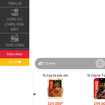
TIỆN LỢI
DỤNG CỤ
(CHÉN, ĐŨA,
BẾP)
THỨC UỐNG
ĐƠN HÀNG
Chi tiết
1/5
Hình
Vị Cay tê kim chi
Vị Cay tê T
đ
329.000
299.0