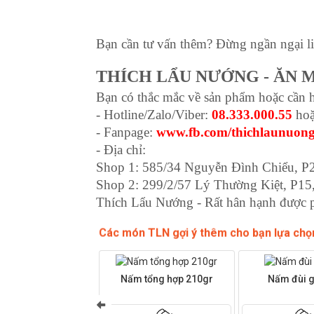
Bạn cần tư vấn thêm? Đừng ngần ngại li
THÍCH LẨU NƯỚNG - ĂN M
Bạn có thắc mắc về sản phẩm hoặc cần hỗ
- Hotline/Zalo/Viber: 
08.333.000.55
 hoặ
- Fanpage: 
www.fb.com/thichlaunuon
- Địa chỉ: 
Shop 1: 585/34 Nguyễn Đình Chiểu, P
Shop 2: 299/2/57 Lý Thường Kiệt, P1
Thích Lẩu Nướng - Rất hân hạnh được 
Các món TLN gợi ý thêm cho bạn lựa chọ
Nấm tổng hợp 210gr
Nấm đùi g