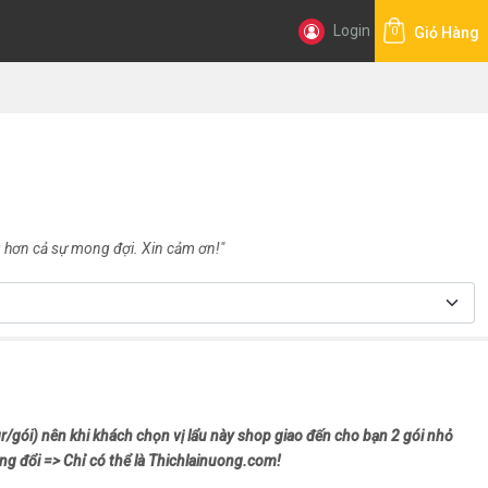
Login
Giỏ Hàng
0
hơn cả sự mong đợi. Xin cảm ơn!"
gr/gói) nên khi khách chọn vị lẩu này shop giao đến cho bạn 2 gói nhỏ
ng đổi => Chỉ có thể là Thichlainuong.com!