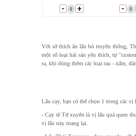
-
+
-
V
ới sở thích ăn lẩu bò truyền thống,
 Th
một số loại hải sản yêu thích, tự "cus
ra, khi dùng thêm các loại rau - nấm, đ
Lẩu cay, bạn có thể chọn 1 trong các v
- Cay tê Tứ xuyên là vị lẩu quá quen th
vị lẩu này mang lại.