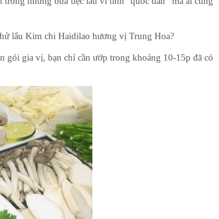
 trong những bữa tiệc lẩu vì tính "quốc dân" mà ai cũng
thử lẩu Kim chi Haidilao hương vị Trung Hoa?
sẵn gói gia vị, bạn chỉ cần ướp trong khoảng 10-15p đã có