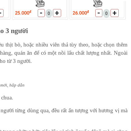
+
-
+
-
+
đ
đ
25.000
26.000
ho 3 người
u thịt bò, hoặc nhiều viên thả tùy theo, hoặc chọn thêm 
àng, quán ăn để có một nồi lẩu chất lượng nhất. Ngoài 
ho từ 3 người.
 mới, hấp dẫn
 chua.
ều người từng dùng qua, đều rất ấn tượng với hương vị mà