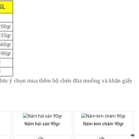
SL
1
200gr
235gr
560gr
390gr
2
3
n lưu ý chọn mua thêm bộ chén đũa muỗng và khăn giấy
Nấm hải sản 90gr
Nấm kim châm 90gr