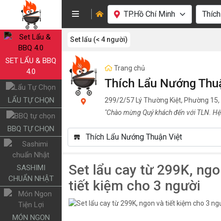
Set lẩu (< 4 người)
SET LẨU & BBQ
Trang chủ
4.0
Thích Lẩu Nướng Thu
LẨU TỰ CHỌN
299/2/57 Lý Thường Kiệt, Phường 15,
"Chào mừng Quý khách đến với TLN. Hệ
BBQ TỰ CHỌN
Set lẩu cay từ 299K, ngo
SASHIMI
CHUẨN NHẬT
tiết kiệm cho 3 người
MÓN NGON