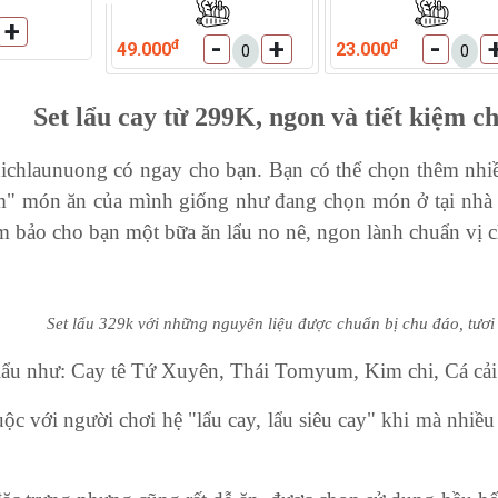
+
-
+
-
+
-
+
-
đ
đ
49.000
23.000
Set lẩu cay t
ừ
299K, ngon và tiết kiệm c
ichlaunuong có ngay cho bạn. Bạn
 có thể chọn thêm nhiề
tom" món ăn của mình giống như đang chọn món ở tại nhà h
ảm bảo cho bạn một bữa ăn lẩu no nê, ngon lành chuẩn vị c
Set l
ẩu 329k
với những nguyên liệu được chuẩn bị chu đáo, tươi
ị lẩu như: Cay tê Tứ Xuyên, Thái Tomyum, Kim chi, Cá cải
uộc với người chơi hệ "lẩu cay, lẩu siêu cay" khi mà nhi