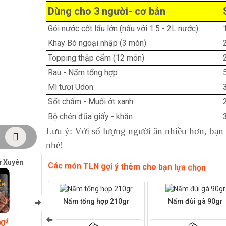
Dùng cho 3 người- cơ bản
Gói nước cốt lẩu lớn (nấu với 1.5 - 2L nước)
Khay Bò ngoại nhập (3 món)
Topping thập cẩm (12 món)
Rau - Nấm tổng hợp
Mì tươi Udon
Sốt chấm - Muối ớt xanh
Bộ chén đũa giấy - khăn
Lưu ý: Với số lượng người ăn nhiều hơn, bạ
nhé!
ứ Xuyên
Vị Thái Tomyum
Vị Cá cải chua
Các món TLN gợi ý thêm cho bạn lựa chọn
Nấm tổng hợp 210gr
Nấm đùi gà 90gr
đ
đ
đ
00
329.000
329.000