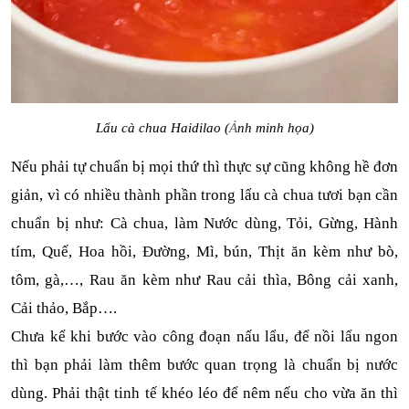
Lẩu cà chua Haidilao (
Ả
nh minh họa)
Nếu phải tự chuẩn bị mọi thứ thì thực sự cũng không hề đơn 
giản, vì có nhiều thành phần trong lẩu cà chua tươi bạn cần 
chuẩn bị như: Cà chua, làm Nước dùng, Tỏi, Gừng, Hành 
tím, Quế, Hoa hồi, Đường, Mì, bún, Thịt ăn kèm như bò, 
tôm, gà,…, Rau ăn kèm như Rau cải thìa, Bông cải xanh, 
Cải thảo, Bắp….
Chưa kể khi bước vào công đoạn nấu lẩu, để nồi lẩu ngon 
thì bạn phải làm thêm bước quan trọng là chuẩn bị nước 
dùng. Phải thật tinh tế khéo léo để nêm nếu cho vừa ăn thì 