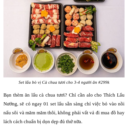
Set lẩu bò vị Cà chua tươi cho 3-4 người ăn #299k
Bạn thèm ăn lẩu cà chua tươi? Chỉ cần alo cho Thích Lẩu 
Nướng, sẽ có ngay 01 set lẩu sẵn sàng chỉ việc bỏ vào nồi 
nấu sôi và măm măm thôi, không phải vất vả đi mua đồ hay 
lách cách chuẩn bị dọn dẹp đủ thứ nữa. 