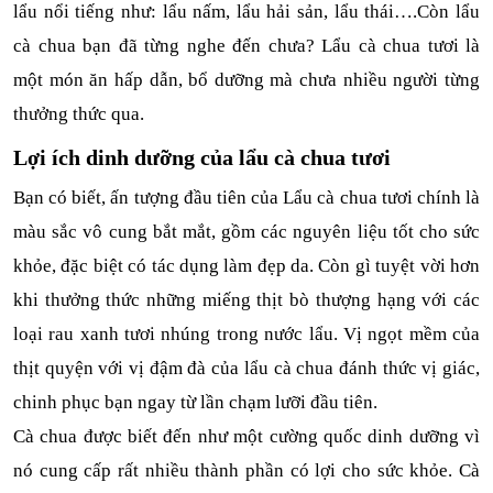
lẩu nổi tiếng như: lẩu nấm, lẩu hải sản, lẩu thái….Còn lẩu 
cà chua bạn đã từng nghe đến chưa? Lẩu cà chua tươi là 
một món ăn hấp dẫn, bổ dưỡng mà chưa nhiều người từng 
thưởng thức qua. 
Lợi ích dinh dưỡng của lẩu cà chua tươi
Bạn có biết, ấn tượng đầu tiên của Lẩu cà chua tươi chính là 
màu sắc vô cung bắt mắt, gồm các nguyên liệu tốt cho sức 
khỏe, đặc biệt có tác dụng làm đẹp da. Còn gì tuyệt vời hơn 
khi thưởng thức những miếng thịt bò thượng hạng với các 
loại rau xanh tươi nhúng trong nước lẩu. Vị ngọt mềm của 
thịt quyện với vị đậm đà của lẩu cà chua đánh thức vị giác, 
chinh phục bạn ngay từ lần chạm lưỡi đầu tiên.
Cà chua được biết đến như một cường quốc dinh dưỡng vì 
nó cung cấp rất nhiều thành phần có lợi cho sức khỏe. Cà 