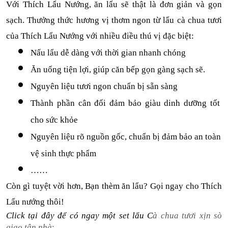
Với Thích Lẩu Nướng, ăn lẩu sẽ thật là đơn giản và gọn 
sạch. Thưởng thức hương vị thơm ngon từ lẩu cà chua tươi 
của Thích Lẩu Nướng với nhiều điều thú vị đặc biệt: 
Nấu lẩu dễ dàng với thời gian nhanh chóng
Ăn uống tiện lợi, giúp căn bếp gọn gàng sạch sẽ.
Nguyên liệu tươi ngon chuẩn bị sẵn sàng
Thành phần cân đối đảm bảo giàu dinh dưỡng tốt 
cho sức khỏe
Nguyên liệu rõ nguồn gốc, chuẩn bị đảm bảo an toàn 
vệ sinh thực phẩm
……
Còn gì tuyệt vời hơn, Bạn thèm ăn lẩu? Gọi ngay cho Thích 
Lẩu nướng thôi!
Click tại đây để có ngay một set lẩu C
à chua tươi
 xịn sò 
giao tận nhà
: