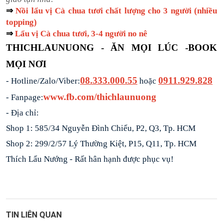
⇒ 
Nồi lẩu vị Cà chua tươi chất lượng cho 3 người (nhiều 
topping)
⇒ 
Lẩu vị Cà chua tươi, 3-4 người no nê
THICHLAUNUONG - ĂN MỌI LÚC -BOOK 
MỌI NƠI
08.333.000.55
0911.929.828
- Hotline/Zalo/Viber:
 hoặc 
www.fb.com/thichlaunuong
- Fanpage:
- Địa chỉ: 
Shop 1: 585/34 Nguyễn Đình Chiểu, P2, Q3, Tp. HCM
Shop 2: 299/2/57 Lý Thường Kiệt, P15, Q11, Tp. HCM
Thích Lẩu Nướng - Rất hân hạnh được phục vụ!
TIN LIÊN QUAN