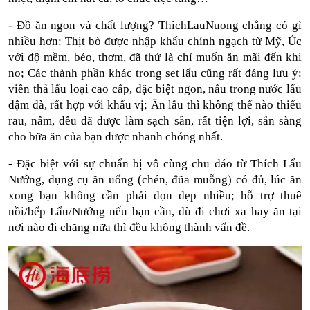
- Đồ ăn ngon và chất lượng? ThichLauNuong chẳng có gì 
nhiều hơn: Thịt bò được nhập khẩu chính ngạch từ Mỹ, Úc 
với độ mềm, béo, thơm, đã thử là chỉ muốn ăn mãi đến khi 
no; Các thành phần khác trong set lẩu cũng rất đáng lưu ý: 
viên thả lẩu loại cao cấp, đặc biệt ngon, nấu trong nước lẩu 
đậm đà, rất hợp với khẩu vị; Ăn lẩu thì không thể nào thiếu 
rau, nấm, đều đã được làm sạch sẵn, rất tiện lợi, sẵn sàng 
cho bữa ăn của bạn được nhanh chóng nhất.
- Đặc biệt với sự chuẩn bị vô cùng chu đáo từ Thích Lẩu 
Nướng, dụng cụ ăn uống (chén, đũa muỗng) có đủ, lúc ăn 
xong bạn không cần phải dọn dẹp nhiều; hỗ trợ thuê 
nồi/bếp Lẩu/Nướng nếu bạn cần, dù đi chơi xa hay ăn tại 
nơi nào đi chăng nữa thì đều không thành vấn đề.