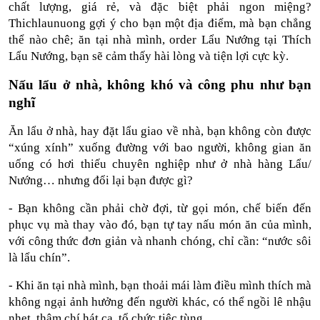
chất lượng, giá rẻ, và đặc biệt phải ngon miệng? 
Thichlaunuong gợi ý cho bạn một địa điểm, mà bạn chẳng 
thể nào chê; ăn tại nhà mình, order Lẩu Nướng tại Thích 
Lẩu Nướng, bạn sẽ cảm thấy hài lòng và tiện lợi cực kỳ.
Nấu lẩu ở nhà, không khó và công phu như bạn 
nghĩ
Ăn lẩu ở nhà, hay đặt lẩu giao về nhà, bạn không còn được 
“xúng xính” xuống đường với bao người, không gian ăn 
uống có hơi thiếu chuyên nghiệp như ở nhà hàng Lẩu/ 
Nướng… nhưng đổi lại bạn được gì?
- Bạn không cần phải chờ đợi, từ gọi món, chế biến đến 
phục vụ mà thay vào đó, bạn tự tay nấu món ăn của mình, 
với công thức đơn giản và nhanh chóng, chỉ cần: “nước sôi 
là lẩu chín”.
- Khi ăn tại nhà mình, bạn thoải mái làm điều mình thích mà 
không ngại ảnh hưởng đến người khác, có thể ngồi lê nhậu 
nhẹt, thậm chí hát ca, tổ chức tiệc tùng…