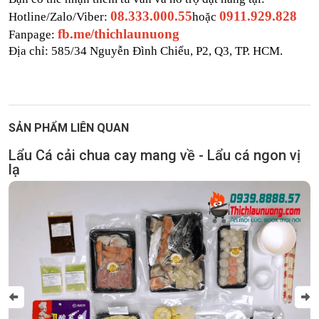
08.333.000.55
0911.929.828
Hotline/Zalo/Viber: 
hoặc 
fb.me/thichlaunuong
Fanpage: 
Địa chỉ: 585/34 Nguyễn Đình Chiểu, P2, Q3, TP. HCM.
SẢN PHẨM LIÊN QUAN
Lẩu Cá cải chua cay mang về - Lẩu cá ngon vị
lạ