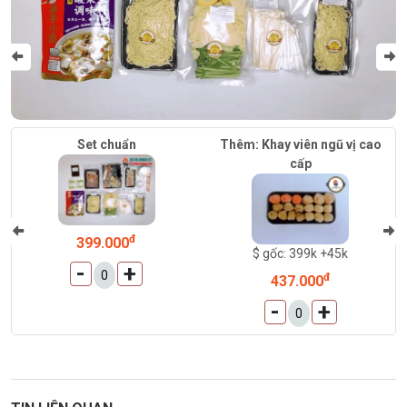
Set chuẩn
Thêm: Khay viên ngũ vị cao
cấp
đ
399.000
$ gốc: 399k +45k
-
+
đ
437.000
-
+