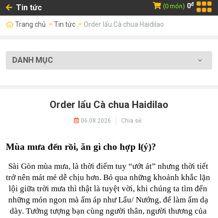
đ
0
(0 món)
Tin tức
Trang chủ
Tin tức
Order lẩu Cà chua Haidilao
DANH MỤC
Order lẩu Cà chua Haidilao
06.08.2026
Chia sẻ:
Mùa mưa đến rồi, ăn gì cho hợp l(ý)?
Sài Gòn mùa mưa, là thời điểm tuy “ướt át” nhưng thời tiết 
trở nên mát mẻ dễ chịu hơn. Bỏ qua những khoảnh khắc lặn 
lội giữa trời mưa thì thật là tuyệt vời, khi chúng ta tìm đến 
những món ngon mà ấm áp như Lẩu/ Nướng, để làm ấm dạ 
dày. Tưởng tượng bạn cùng người thân, người thương của 