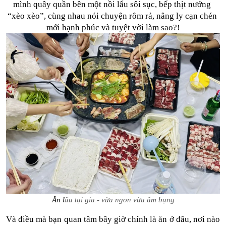
mình quây quần bên một nồi lẩu sôi sục, bếp thịt nướng 
“xèo xèo”, cùng nhau nói chuyện rôm rả, nâng ly cạn chén 
mới hạnh phúc và tuyệt vời làm sao?!
Ăn l
ẩu tại gia - vừa ngon vừa ấm bụng
Và điều mà bạn quan tâm bây giờ chính là ăn ở đâu, nơi nào 