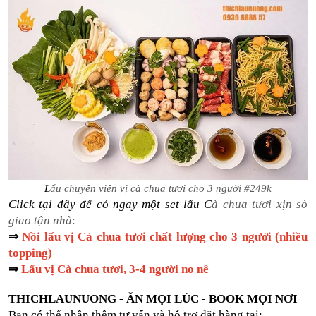
L
ẩu chuyên viên vị cà chua tươi cho 3 người #249k
Click tại đây để có ngay một set lẩu C
à chua tươi
 xịn sò 
giao tận nhà
:
⇒ 
Nồi lẩu vị Cà chua tươi chất lượng cho 3 người (nhiều 
topping)
⇒ 
Lẩu vị Cà chua tươi, 3-4 người no nê
THICHLAUNUONG - ĂN MỌI LÚC - BOOK MỌI NƠI
Bạn có thể nhận thêm tư vấn và hỗ trợ đặt hàng tại: 